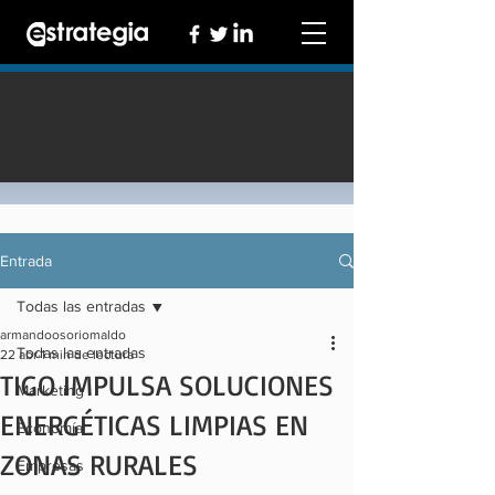
Entrada
Todas las entradas
armandoosoriomaldo
Todas las entradas
22 abr
1 min de lectura
TIGO IMPULSA SOLUCIONES
Marketing
ENERGÉTICAS LIMPIAS EN
Economía
ZONAS RURALES
Empresas