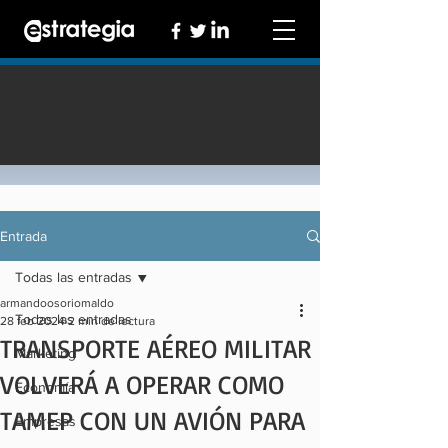
Entrada
Todas las entradas
armandoosoriomaldo
Todas las entradas
28 feb 2024
2 min de lectura
TRANSPORTE AÉREO MILITAR
Marketing
VOLVERÁ A OPERAR COMO
Economía
TAMEP CON UN AVIÓN PARA
Empresas