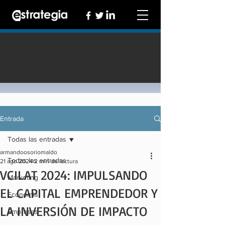
Entrada
Todas las entradas
armandoosoriomaldo
Todas las entradas
21 ago 2024
2 min de lectura
VCILAT 2024: IMPULSANDO
Marketing
EL CAPITAL EMPRENDEDOR Y
Economía
LA INVERSIÓN DE IMPACTO
Empresas