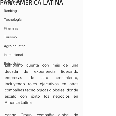
PARA AMÉRICA LATINA
Resp. Social
Rankings
Tecnología
Finanzas
Turismo
Agroindustria
Institucional
Entrevistas
Zambrano cuenta con más de una 
década de experiencia liderando 
empresas de alto crecimiento, 
incluyendo roles ejecutivos en otras 
compañías tecnológicas globales, donde 
escaló con éxito los negocios en 
América Latina.
Yango Group, compañía global de 