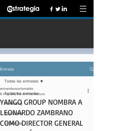
Entrada
Todas las entradas
armandoosoriomaldo
Todas las entradas
6 may 2025
2 min de lectura
YANGO GROUP NOMBRA A
Marketing
LEONARDO ZAMBRANO
Economía
COMO DIRECTOR GENERAL
Empresas