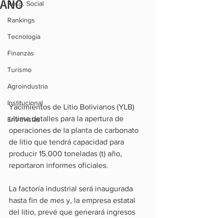
AÑO
Resp. Social
Rankings
Tecnología
Finanzas
Turismo
Agroindustria
Institucional
Yacimientos de Litio Bolivianos (YLB) 
ultima detalles para la apertura de 
Entrevistas
operaciones de la planta de carbonato 
de litio que tendrá capacidad para 
producir 15.000 toneladas (t) año, 
reportaron informes oficiales.
La factoría industrial será inaugurada 
hasta fin de mes y, la empresa estatal 
del litio, prevé que generará ingresos 