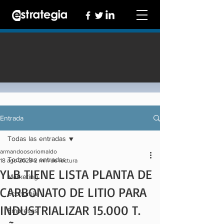
Entrada
Todas las entradas
armandoosoriomaldo
Todas las entradas
18 ago 2023
2 min de lectura
YLB TIENE LISTA PLANTA DE
Marketing
CARBONATO DE LITIO PARA
Economía
INDUSTRIALIZAR 15.000 T.
Empresas