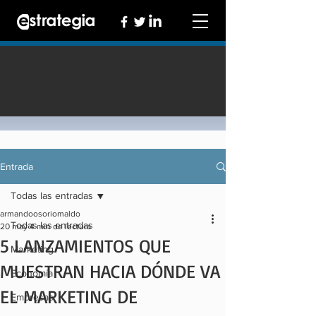
Entrada
Todas las entradas
armandoosoriomaldo
Todas las entradas
20 may
4 min de lectura
5 LANZAMIENTOS QUE
Marketing
MUESTRAN HACIA DÓNDE VA
Economía
EL MARKETING DE
Empresas