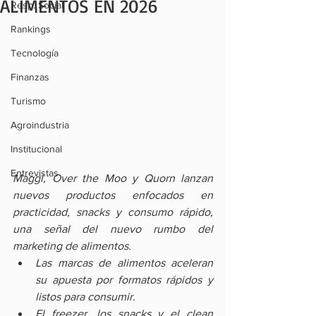
ALIMENTOS EN 2026
Resp. Social
Rankings
Tecnología
Finanzas
Turismo
Agroindustria
Institucional
Entrevistas
Maggi, Over the Moo y Quorn lanzan 
nuevos productos enfocados en 
practicidad, snacks y consumo rápido, 
una señal del nuevo rumbo del 
marketing de alimentos.
Las marcas de alimentos aceleran 
su apuesta por formatos rápidos y 
listos para consumir.
El freezer, los snacks y el clean 