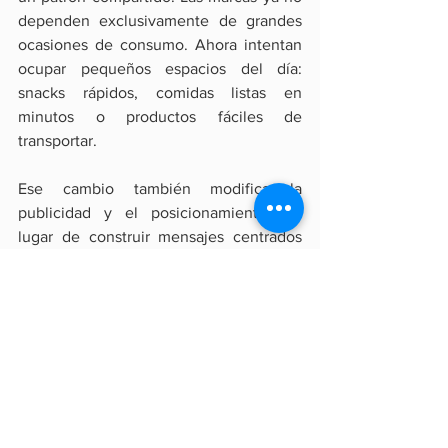
dependen exclusivamente de grandes 
ocasiones de consumo. Ahora intentan 
ocupar pequeños espacios del día: 
snacks rápidos, comidas listas en 
minutos o productos fáciles de 
transportar.
Ese cambio también modifica la 
publicidad y el posicionamiento. En 
lugar de construir mensajes centrados 
únicamente en indulgencia o nutrición, 
las compañías buscan integrarse en 
rutinas cotidianas donde el tiempo 
disponible se vuelve un factor cada vez 
más importante.
La mayoría de estos lanzamientos 
comenzó en mercados como Reino 