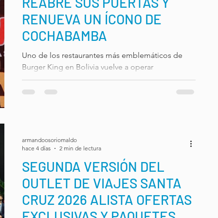
REABRE SUS PUERTAS Y
RENUEVA UN ÍCONO DE
COCHABAMBA
Uno de los restaurantes más emblemáticos de
Burger King en Bolivia vuelve a operar
completamente renovado. La obra recuperó un
espacio que forma parte de la memoria de
generaciones de cochabambinos, impulsó
nuevas oportunidades de empleo y reafirmó el
compromiso de la marca con el desarrollo y la
producción nacional. Burger King Ballivián, uno
armandoosoriomaldo
de los restaurantes más antiguos y con mayores
hace 4 días
2 min de lectura
ventas de la marca en Bolivia, se convirtió en el
SEGUNDA VERSIÓN DEL
primero en ser remodelado integralmen
OUTLET DE VIAJES SANTA
CRUZ 2026 ALISTA OFERTAS
EXCLUSIVAS Y PAQUETES