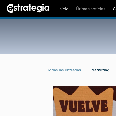
Inicio
Útimas noticias
S
Todas las entradas
Marketing
Rankings
Tecnología
Institucional
Entrevistas