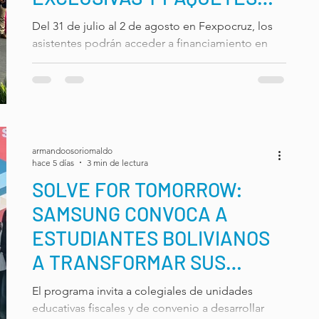
INTERNACIONALES A
Del 31 de julio al 2 de agosto en Fexpocruz, los
PRECIOS RÉCORD
asistentes podrán acceder a financiamiento en
cuotas, paquetes completos por menos de USD
700 y participar en el sorteo del "Viajero del Año".
Del 31 de julio al 2 de agosto de 2026, el Salón
Guarayo de Fexpocruz será el escenario de la
esperada segunda versión del Outlet de Viajes
Santa Cruz 2026. El evento abrirá sus puertas de
armandoosoriomaldo
10:00 a 21:00 horas para reunir a destacadas
hace 5 días
3 min de lectura
aerolíneas, proveedores internacionales y
SOLVE FOR TOMORROW:
prestigiosas
SAMSUNG CONVOCA A
ESTUDIANTES BOLIVIANOS
A TRANSFORMAR SUS
COMUNIDADES CON CIENCIA,
El programa invita a colegiales de unidades
TECNOLOGÍA E INNOVACIÓN
educativas fiscales y de convenio a desarrollar