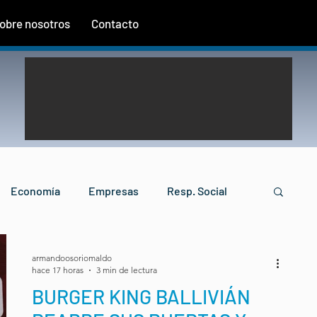
obre nosotros
Contacto
Economía
Empresas
Resp. Social
Finanzas
Turismo
Agroindustria
armandoosoriomaldo
hace 17 horas
3 min de lectura
BURGER KING BALLIVIÁN