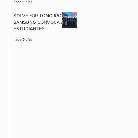
hace 4 días
EXCLUSIVAS Y
PAQUETES
SOLVE FOR TOMORROW:
INTERNACIONALES A
SAMSUNG CONVOCA A
PRECIOS RÉCORD
ESTUDIANTES
BOLIVIANOS A
hace 5 días
TRANSFORMAR SUS
COMUNIDADES CON
CIENCIA, TECNOLOGÍA E
INNOVACIÓN