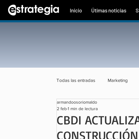
Inicio
Útimas noticias
S
Todas las entradas
Marketing
armandoosoriomaldo
Tecnología
Finanzas
Tu
2 feb
1 min de lectura
CBDI ACTUALIZ
CONSTRUCCIÓN 