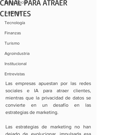
CANAL PARA ATRAER
Resp. Social
CLIENTES
Rankings
Tecnología
Finanzas
Turismo
Agroindustria
Institucional
Entrevistas
Las empresas apuestan por las redes 
sociales e IA para atraer clientes, 
mientras que la privacidad de datos se 
convierte en un desafío en las 
estrategias de marketing.
Las estrategias de marketing no han 
dejado de evolucionar, impulsada esa 