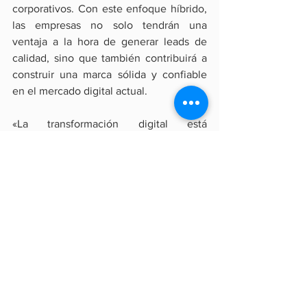
corporativos. Con este enfoque híbrido, 
las empresas no solo tendrán una 
ventaja a la hora de generar leads de 
calidad, sino que también contribuirá a 
construir una marca sólida y confiable 
en el mercado digital actual.
«La transformación digital está 
obligando a las empresas a replantearse 
sus estrategias de captación de clientes, 
con las redes sociales e inteligencia 
artificial como protagonistas 
indiscutibles. Además, en un entorno 
donde la privacidad de los datos es cada 
vez más crucial, las compañías que 
logren combinar innovación tecnológica 
con prácticas transparentes tendrán la 
clave para construir relaciones 
duraderas y de confianza con sus 