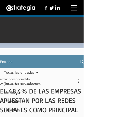
Entrada
Todas las entradas
armandoosoriomaldo
Todas las entradas
24 jun 2025
4 min de lectura
EL 48,4% DE LAS EMPRESAS
Marketing
APUESTAN POR LAS REDES
Economía
SOCIALES COMO PRINCIPAL
Empresas