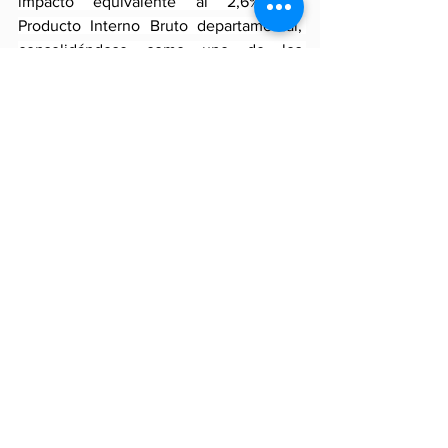
impacto equivalente al 2,6% del 
Producto Interno Bruto departamental, 
consolidándose como uno de los 
principales dinamizadores económicos 
de Cochabamba”, indicó.
Finalmente, Solares remarcó la 
necesidad de avanzar hacia un 
escenario de mayor certidumbre, 
estabilidad y previsibilidad para 
fortalecer la inversión privada, las 
exportaciones y la competitividad. “El 
desarrollo económico sostenible de 
Bolivia demanda articulación, 
estabilidad y condiciones que permitan 
al sector productivo continuar 
dinamizando empleo, inversión y 
crecimiento para toda la población”, 
concluyó.