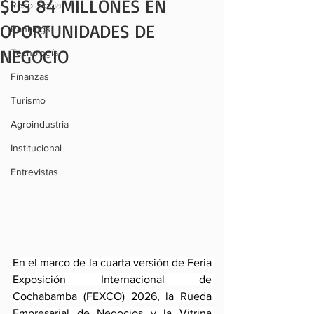
$US 84 MILLONES EN
Resp. Social
OPORTUNIDADES DE
Rankings
NEGOCIO
Tecnología
Finanzas
Turismo
Agroindustria
Institucional
Entrevistas
En el marco de la cuarta versión de Feria 
Exposición Internacional de 
Cochabamba (FEXCO) 2026, la Rueda 
Empresarial de Negocios y la Vitrina 