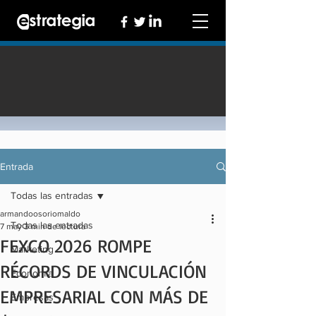
Entrada
Todas las entradas
armandoosoriomaldo
Todas las entradas
7 may
3 min de lectura
FEXCO 2026 ROMPE
Marketing
RÉCORDS DE VINCULACIÓN
Economía
EMPRESARIAL CON MÁS DE
Empresas