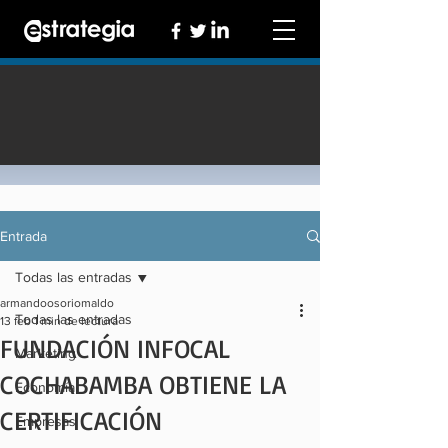
Entrada
Todas las entradas
armandoosoriomaldo
Todas las entradas
13 feb
1 min de lectura
FUNDACIÓN INFOCAL
Marketing
COCHABAMBA OBTIENE LA
Economía
CERTIFICACIÓN
Empresas