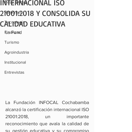
INTERNACIONAL ISO
Resp. Social
21001:2018 Y CONSOLIDA SU
Rankings
CALIDAD EDUCATIVA
Tecnología
Finanzas
La Fund
Turismo
Agroindustria
Institucional
Entrevistas
La Fundación INFOCAL Cochabamba 
alcanzó la certificación internacional ISO 
21001:2018, un importante 
reconocimiento que avala la calidad de 
su gestión educativa y su compromiso 