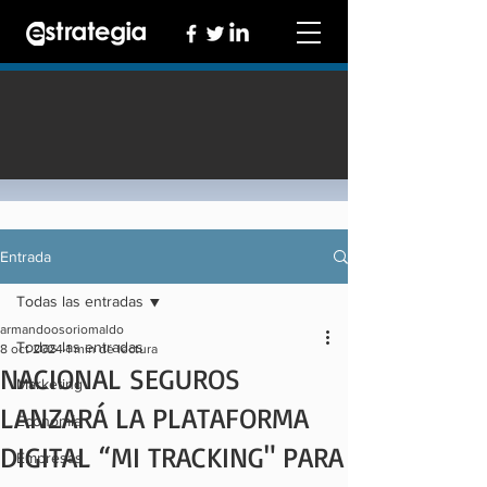
Entrada
Todas las entradas
armandoosoriomaldo
Todas las entradas
8 oct 2024
1 min de lectura
NACIONAL SEGUROS
Marketing
LANZARÁ LA PLATAFORMA
Economía
DIGITAL “MI TRACKING" PARA
Empresas