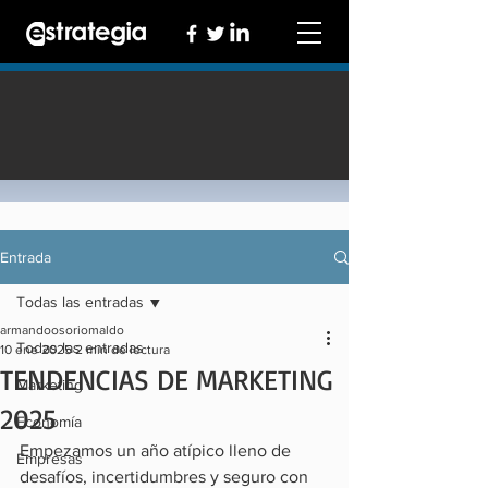
Entrada
Todas las entradas
armandoosoriomaldo
Todas las entradas
10 ene 2025
2 min de lectura
TENDENCIAS DE MARKETING
Marketing
2025
Economía
Empezamos un año atípico lleno de 
Empresas
desafíos, incertidumbres y seguro con 