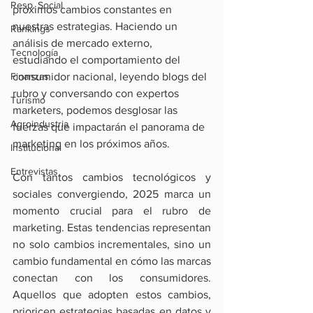
Resp. Social
próximos cambios constantes en 
nuestras estrategias. Haciendo un 
Rankings
análisis de mercado externo, 
Tecnología
estudiando el comportamiento del 
Finanzas
consumidor nacional, leyendo blogs del 
rubro y conversando con expertos 
Turismo
marketers, podemos desglosar las 
Agroindustria
fuerzas que impactarán el panorama de 
marketing en los próximos años.
Institucional
Entrevistas
Con tantos cambios tecnológicos y 
sociales convergiendo, 2025 marca un 
momento crucial para el rubro de 
marketing. Estas tendencias representan 
no solo cambios incrementales, sino un 
cambio fundamental en cómo las marcas 
conectan con los consumidores. 
Aquellos que adopten estos cambios, 
prioricen estrategias basadas en datos y 