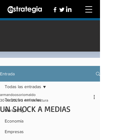
Entrada
Todas las entradas
armandoosoriomaldo
Todas las entradas
30 dic 2025
3 min de lectura
UN SHOCK A MEDIAS
Marketing
Economía
Empresas